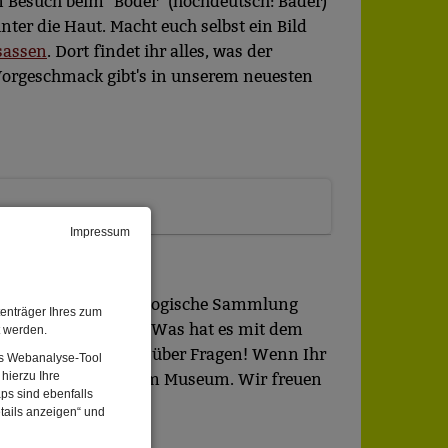
Besuch beim "Boder" (hochdeutsch: Bader)
er die Haut. Macht euch selbst ein Bild
sassen
. Dort findet ihr alles, was der
 Vorgeschmack gibt's in unserem neuesten
Impressum
ine spannende archäologische Sammlung
enträger Ihres zum
 Kemnath ins Museum? Was hat es mit dem
t werden.
ionen Jahren? Fragen über Fragen! Wenn Ihr
Das Webanalyse-Tool
hierzu Ihre
esucht uns einfach im Museum. Wir freuen
ps sind ebenfalls
tails anzeigen“ und