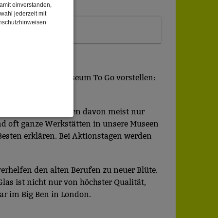
damit einverstanden,
wahl jederzeit mit
enschutzhinweisen
n unserer Reihe Museum To Go vorstellen:
ich waren. Heute zeugen davon meist nur
nd oft ganze Werkstätten in unsere Museen
enbezogenen Daten
esten erklären. Bei Aktionstagen werden
 gespeicherten Daten
rhelfen den alten Berufen zu neuer Blüte.
cht. Wir verwenden
as ist nicht nur von höchster Qualität,
 mehr Ihrem Besuch
gar im Big Ben in London.