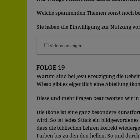
Videos werden über
Datenschutzmodus. D
Welche spannenden Themen sonst noch bei 
Website speichert, 
Sie haben die Einwilligung zur Nutzung von 
Eingebundene
Optional sind exter
sein oder auch Anw
Videos anzeigen
FOLGE 19
Warum sind bei Jesu Kreuzigung die Gebein
Wieso gibt es eigentlich eine Abteilung I
Diese und mehr Fragen beantworten wir i
Die Ikone ist eine ganz besondere Kunstform
wird. So ist jedes Stück ein bildgewordene
dass die biblischen Lehren korrekt wieder
Farben bis zu den den hellen. So und durch