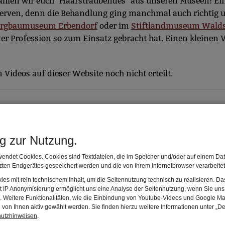
len wir euch "Haarsträubendes" aus unseren Museen! Ein 
erven, denn die Behandlung ging manchmal auch richtig unt
ergbaumuseum Erbendorf
oder im
Stiftlandmuseum Wald
ner Profession so zum Einsatz gebracht hat. Einen kleinen
Videos auf dieser Website noch nicht erteilt.
ng zur Nutzung.
m
gibt es nicht nur Fortschauer Waffen zu sehen. Auch e
endet Cookies. Cookies sind Textdateien, die im Speicher und/oder auf einem Dat
 gelebt haben. Aber wie kam die Steinzeit eigentlich nach
ten Endgerätes gespeichert werden und die von Ihrem Internetbrowser verarbeite
d welche Rolle spielte dabei der Rauhe Kulm vor ca. 2 Mill
es mit rein technischem Inhalt, um die Seitennutzung technisch zu realisieren. 
t IP Anonymisierung ermöglicht uns eine Analyse der Seitennutzung, wenn Sie uns 
mal in unsere neueste Ausgabe von "Museum to go" oder b
en. Weitere Funktionalitäten, wie die Einbindung von Youtube-Videos und Google Ma
von Ihnen aktiv gewählt werden. Sie finden hierzu weitere Informationen unter „De
hutzhinweisen
.