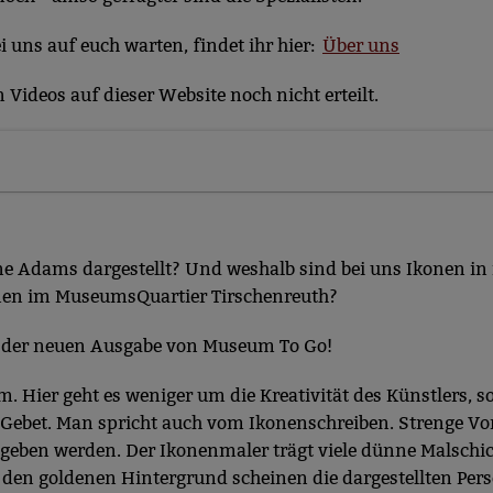
 die Plattformen YouTube oder Vimeo eingebunden. Wir nutzen YouTube im erweit
ieser Modus bewirkt laut YouTube, dass YouTube keine Informationen über die B
uns auf euch warten, findet ihr hier:
Über uns
bevor diese sich das Video ansehen.
Videos auf dieser Website noch nicht erteilt.
 Inhalte
ne Inhalte auf den Seiten dieser Website eingebunden. Das können Kartendienste 
endungen einer externen Website.
e Adams dargestellt? Und weshalb sind bei uns Ikonen in
konen im MuseumsQuartier Tirschenreuth?
n der neuen Ausgabe von Museum To Go!
. Hier geht es weniger um die Kreativität des Künstlers, s
s Gebet. Man spricht auch vom Ikonenschreiben. Strenge Vo
gegeben werden. Der Ikonenmaler trägt viele dünne Malsch
 den goldenen Hintergrund scheinen die dargestellten Per