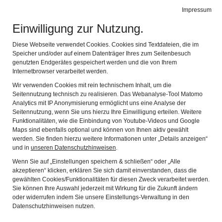
Leichte Sprache
Impressum
Einwilligung zur Nutzung.
Museen im Landkreis Tirschenreuth
Navig
Diese Webseite verwendet Cookies. Cookies sind Textdateien, die im
Speicher und/oder auf einem Datenträger Ihres zum Seitenbesuch
Zurück
Wei
genutzten Endgerätes gespeichert werden und die von Ihrem
Internetbrowser verarbeitet werden.
Wir verwenden Cookies mit rein technischem Inhalt, um die
Seitennutzung technisch zu realisieren. Das Webanalyse-Tool Matomo
Analytics mit IP Anonymisierung ermöglicht uns eine Analyse der
Seitennutzung, wenn Sie uns hierzu Ihre Einwilligung erteilen. Weitere
Funktionalitäten, wie die Einbindung von Youtube-Videos und Google
Maps sind ebenfalls optional und können von Ihnen aktiv gewählt
werden. Sie finden hierzu weitere Informationen unter „Details anzeigen“
und in
unseren Datenschutzhinweisen
.
Wenn Sie auf „Einstellungen speichern & schließen“ oder „Alle
Zurück zur Übersicht aller Museen
akzeptieren“ klicken, erklären Sie sich damit einverstanden, dass die
gewählten Cookies/Funktionalitäten für diesen Zweck verarbeitet werden.
MUSEEN IM RATHAUS
Sie können Ihre Auswahl jederzeit mit Wirkung für die Zukunft ändern
oder widerrufen indem Sie unsere Einstellungs-Verwaltung in den
PLÖSSBERG
Datenschutzhinweisen nutzen.