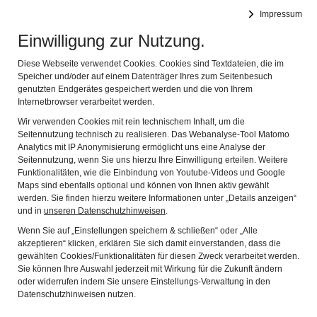
Leichte Sprache
Impressum
Einwilligung zur Nutzung.
Museen im Landkreis Tirschenreuth
Navig
Diese Webseite verwendet Cookies. Cookies sind Textdateien, die im
Speicher und/oder auf einem Datenträger Ihres zum Seitenbesuch
genutzten Endgerätes gespeichert werden und die von Ihrem
SCHREIBT UNS!
Internetbrowser verarbeitet werden.
Wir verwenden Cookies mit rein technischem Inhalt, um die
Seitennutzung technisch zu realisieren. Das Webanalyse-Tool Matomo
Die mit einem * gekennzeichten Felder sind Pflichtfelder
Analytics mit IP Anonymisierung ermöglicht uns eine Analyse der
und müssen ausgefüllt werden.
Seitennutzung, wenn Sie uns hierzu Ihre Einwilligung erteilen. Weitere
Funktionalitäten, wie die Einbindung von Youtube-Videos und Google
Vorname
Maps sind ebenfalls optional und können von Ihnen aktiv gewählt
werden. Sie finden hierzu weitere Informationen unter „Details anzeigen“
und in
unseren Datenschutzhinweisen
.
Wenn Sie auf „Einstellungen speichern & schließen“ oder „Alle
Name
akzeptieren“ klicken, erklären Sie sich damit einverstanden, dass die
gewählten Cookies/Funktionalitäten für diesen Zweck verarbeitet werden.
Sie können Ihre Auswahl jederzeit mit Wirkung für die Zukunft ändern
oder widerrufen indem Sie unsere Einstellungs-Verwaltung in den
PLZ
Datenschutzhinweisen nutzen.