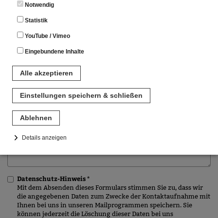
Notwendig
ORT
Statistik
YouTube / Vimeo
E-Mail *
Eingebundene Inhalte
Alle akzeptieren
Ihre Nachricht *
Einstellungen speichern & schließen
Ablehnen
Details anzeigen
Notwendig
Diese Cookies sind für den Betrieb der Seite unbedingt notwendig.
Datenschutz-Hinweis *
Hierbei werden keinerlei personenbezogenen Daten gespeichert.
Mit dem Absenden dieses Formulars stimmen Sie zu, dass wir
Lediglich eine anonyme Session-ID wird hinterlegt.
die angegebenen Daten zum Zwecke der Kontaktaufnahme mit
Ihnen bei uns in unseren Mailprogrammen speichern. Sie
Statistik
können jederzeit die Löschung dieser Daten bei uns